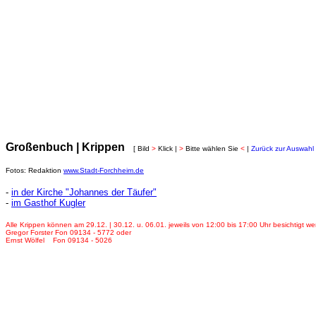
Großenbuch | Krippen
[ Bild
>
Klick |
>
Bitte wählen Sie
<
|
Zurück zur Auswahl
Fotos: Redaktion
www.Stadt-Forchheim.de
-
in der Kirche "Johannes der Täufer"
-
im Gasthof Kugler
Alle Krippen können am 29.12. | 30.12. u. 06.01. jeweils von 12:00 bis 17:00 Uhr besichtigt
Gregor Forster Fon 09134 - 5772 oder
Ernst Wölfel Fon 09134 - 5026