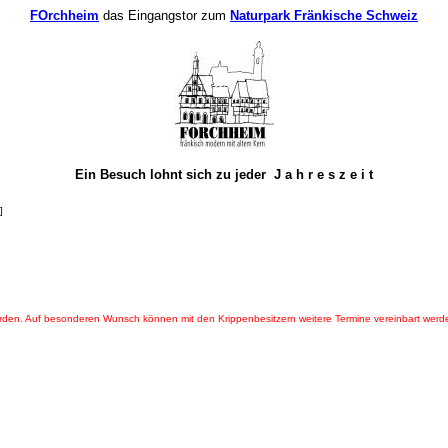
FOrchheim
das Eingangstor zum
Naturpark Fränkische Schweiz
Ein Besuch lohnt sich zu jeder J a h r e s z e i t
]
 werden. Auf besonderen Wunsch können mit den Krippenbesitzern weitere Termine vereinbart wer